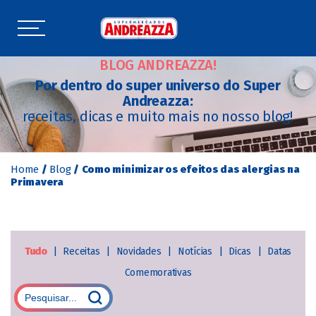
BLOG ANDREAZZA!
Por dentro do super universo do Super
Andreazza:
receitas, dicas e muito mais no nosso blog!
Home
/
Blog
/
Como minimizar os efeitos das alergias na
Primavera
Tudo
|
Receitas
|
Novidades
|
Notícias
|
Dicas
|
Datas
Comemorativas