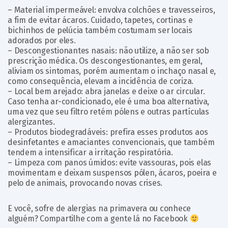
– Material impermeável: envolva colchões e travesseiros,
a fim de evitar ácaros. Cuidado, tapetes, cortinas e
bichinhos de pelúcia também costumam ser locais
adorados por eles.
– Descongestionantes nasais: não utilize, a não ser sob
prescrição médica. Os descongestionantes, em geral,
aliviam os sintomas, porém aumentam o inchaço nasal e,
como consequência, elevam a incidência de coriza.
– Local bem arejado: abra janelas e deixe o ar circular.
Caso tenha ar-condicionado, ele é uma boa alternativa,
uma vez que seu filtro retém pólens e outras partículas
alergizantes.
– Produtos biodegradáveis: prefira esses produtos aos
desinfetantes e amaciantes convencionais, que também
tendem a intensificar a irritação respiratória.
– Limpeza com panos úmidos: evite vassouras, pois elas
movimentam e deixam suspensos pólen, ácaros, poeira e
pelo de animais, provocando novas crises.
E você, sofre de alergias na primavera ou conhece
alguém? Compartilhe com a gente lá no Facebook