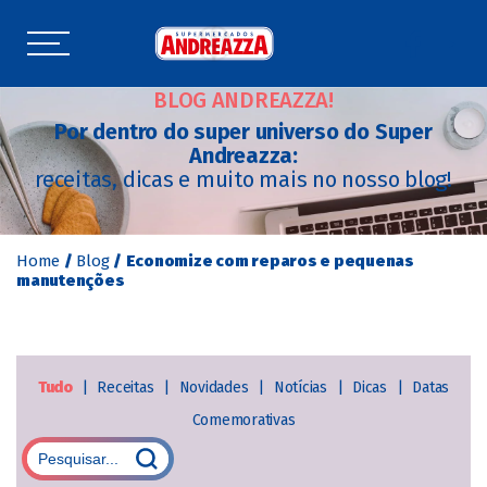
BLOG ANDREAZZA!
Por dentro do super universo do Super
Andreazza:
receitas, dicas e muito mais no nosso blog!
Home
/
Blog
/
Economize com reparos e pequenas
manutenções
Tudo
|
Receitas
|
Novidades
|
Notícias
|
Dicas
|
Datas
Comemorativas