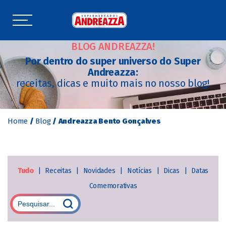
BLOG ANDREAZZA!
Por dentro do super universo do Super
Andreazza:
receitas, dicas e muito mais no nosso blog!
Home
/
Blog
/
Andreazza Bento Gonçalves
Tudo
|
Receitas
|
Novidades
|
Notícias
|
Dicas
|
Datas
Comemorativas