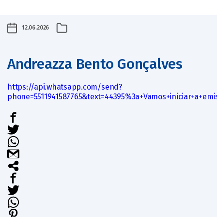
12.06.2026
Andreazza Bento Gonçalves
https://api.whatsapp.com/send?
phone=5511941587765&text=44395%3a+Vamos+iniciar+a+e