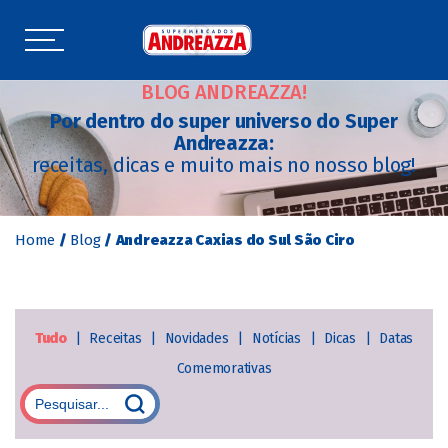
BLOG ANDREAZZA!
Por dentro do super universo do Super
Andreazza:
receitas, dicas e muito mais no nosso blog!
Home
/
Blog
/
Andreazza Caxias do Sul São Ciro
Tudo
|
Receitas
|
Novidades
|
Notícias
|
Dicas
|
Datas
Comemorativas