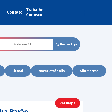
Trabalhe
Contato
Conosco
Buscar Loja
Litoral
Nova Petrópolis
São Marcos
ver mapa
lha Barão