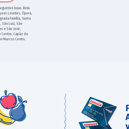
eguintes lojas: Bela
ayser, Lourdes, Ópera,
agrada Família, Santa
, São Luiz, São
es e São José,
e Centro, Capão da
ão Marcos Centro.