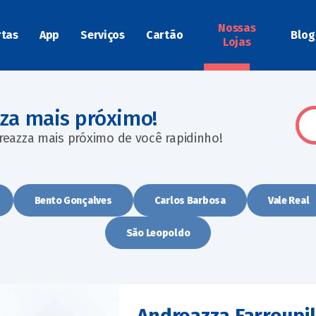
Nossas
rtas
App
Serviços
Cartão
Blog
Lojas
zza mais próximo!
reazza mais próximo de você rapidinho!
Bento Gonçalves
Carlos Barbosa
Vale Real
São Leopoldo
Andreazza Farroupi