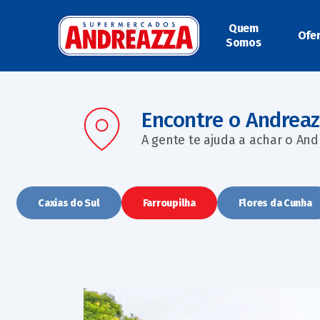
Quem
Ofe
Somos
Encontre o Andrea
A gente te ajuda a achar o And
Caxias do Sul
Farroupilha
Flores da Cunha