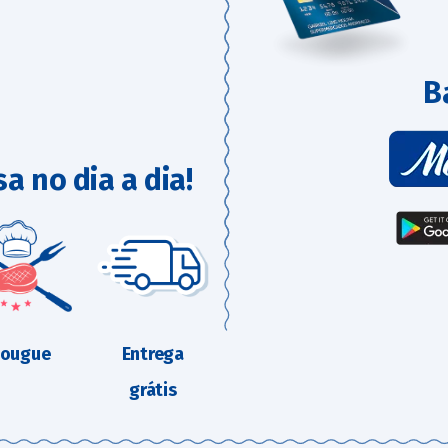
B
sa no dia a dia!
çougue
Entrega
grátis