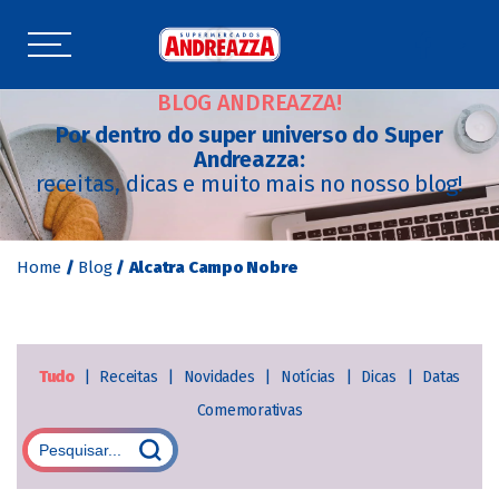
BLOG ANDREAZZA!
Por dentro do super universo do Super
Andreazza:
receitas, dicas e muito mais no nosso blog!
Home
/
Blog
/
Alcatra Campo Nobre
Tudo
|
Receitas
|
Novidades
|
Notícias
|
Dicas
|
Datas
Comemorativas