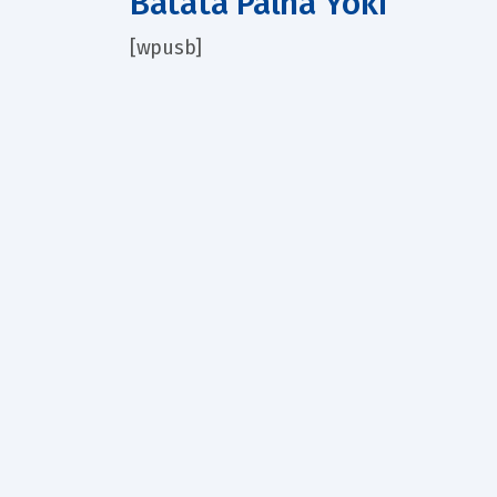
Batata Palha Yoki
[wpusb]