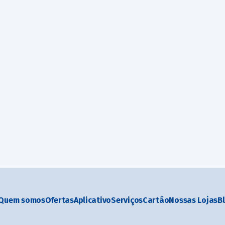
Quem somos
Ofertas
Aplicativo
Serviços
Cartão
Nossas Lojas
B