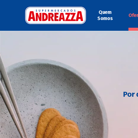
Quem
Ofe
Somos
Por 