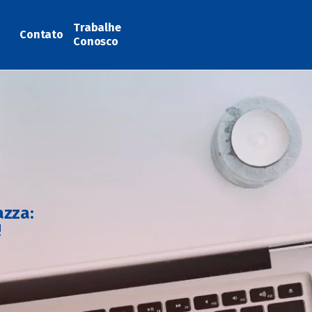
Trabalhe
Contato
Conosco
azza:
!