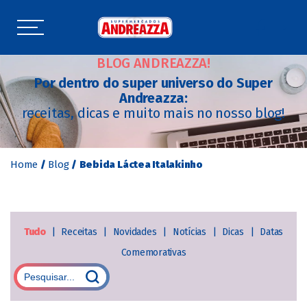
BLOG ANDREAZZA!
Por dentro do super universo do Super
Andreazza:
receitas, dicas e muito mais no nosso blog!
Home
/
Blog
/
Bebida Láctea Italakinho
Tudo
|
Receitas
|
Novidades
|
Notícias
|
Dicas
|
Datas
Comemorativas