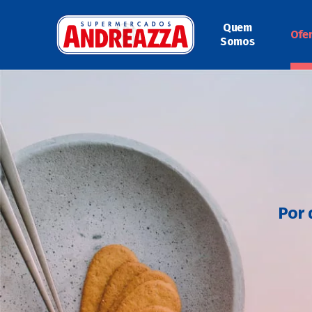
Quem
Ofe
Somos
Por 