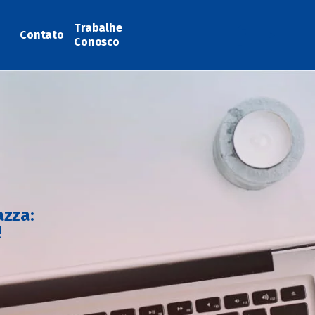
Trabalhe
Contato
Conosco
azza:
!