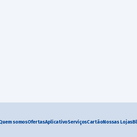
Quem somos
Ofertas
Aplicativo
Serviços
Cartão
Nossas Lojas
B