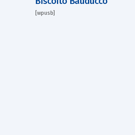
Biscoito Bauducco
[wpusb]