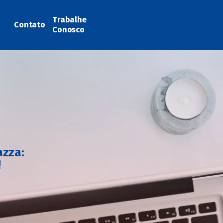
Trabalhe
Contato
Conosco
azza:
!