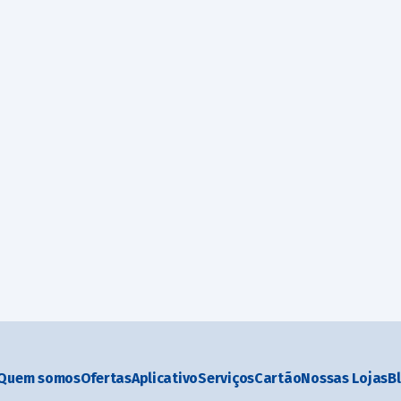
Quem somos
Ofertas
Aplicativo
Serviços
Cartão
Nossas Lojas
B