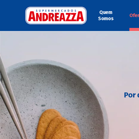
Quem
Ofe
Somos
Por 