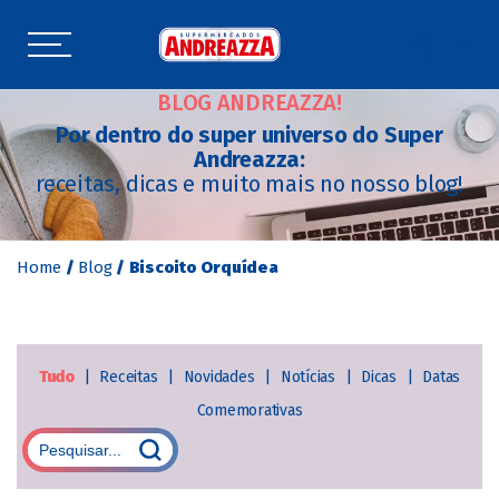
BLOG ANDREAZZA!
Por dentro do super universo do Super
Andreazza:
receitas, dicas e muito mais no nosso blog!
Home
/
Blog
/
Biscoito Orquídea
Tudo
|
Receitas
|
Novidades
|
Notícias
|
Dicas
|
Datas
Comemorativas