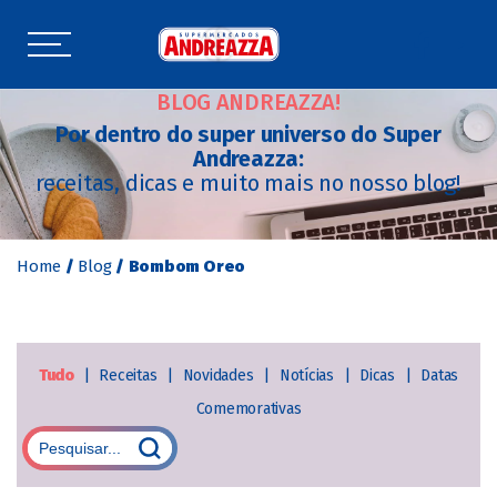
BLOG ANDREAZZA!
Por dentro do super universo do Super
Andreazza:
receitas, dicas e muito mais no nosso blog!
Home
/
Blog
/
Bombom Oreo
Tudo
|
Receitas
|
Novidades
|
Notícias
|
Dicas
|
Datas
Comemorativas