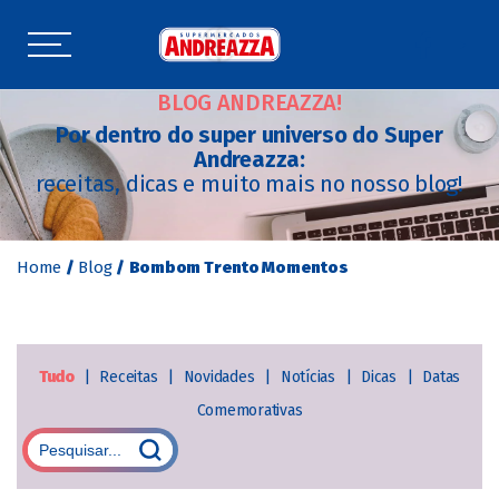
BLOG ANDREAZZA!
Por dentro do super universo do Super
Andreazza:
receitas, dicas e muito mais no nosso blog!
Home
/
Blog
/
Bombom Trento Momentos
Tudo
|
Receitas
|
Novidades
|
Notícias
|
Dicas
|
Datas
Comemorativas