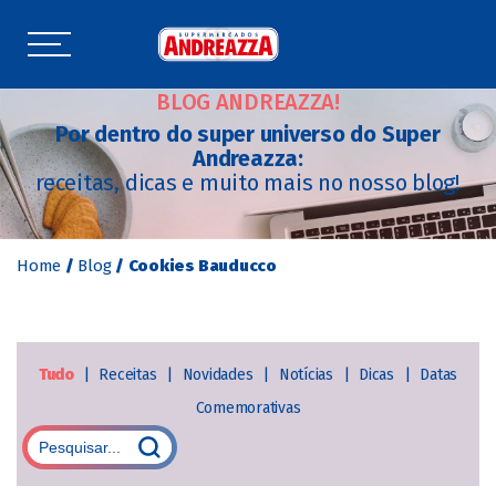
BLOG ANDREAZZA!
Por dentro do super universo do Super
Andreazza:
receitas, dicas e muito mais no nosso blog!
Home
/
Blog
/
Cookies Bauducco
Tudo
|
Receitas
|
Novidades
|
Notícias
|
Dicas
|
Datas
Comemorativas