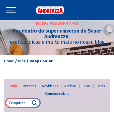
BLOG ANDREAZZA!
Por dentro do super universo do Super
Andreazza:
receitas, dicas e muito mais no nosso blog!
Home
/
Blog
/
Keep Cooler
Tudo
|
Receitas
|
Novidades
|
Notícias
|
Dicas
|
Datas
Comemorativas