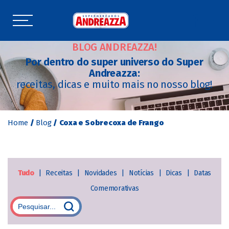
BLOG ANDREAZZA!
Por dentro do super universo do Super
Andreazza:
receitas, dicas e muito mais no nosso blog!
Home
/
Blog
/
Coxa e Sobrecoxa de Frango
Tudo
|
Receitas
|
Novidades
|
Notícias
|
Dicas
|
Datas
Comemorativas