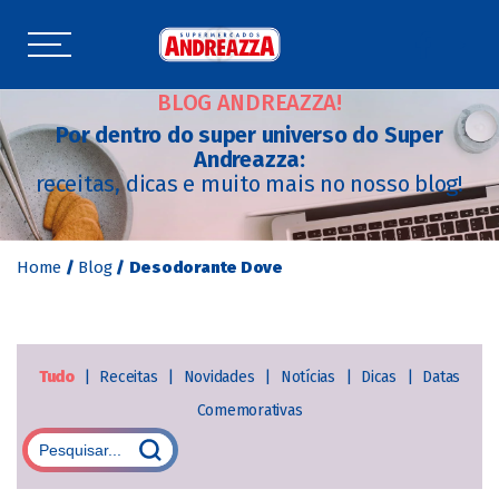
BLOG ANDREAZZA!
Por dentro do super universo do Super
Andreazza:
receitas, dicas e muito mais no nosso blog!
Home
/
Blog
/
Desodorante Dove
Tudo
|
Receitas
|
Novidades
|
Notícias
|
Dicas
|
Datas
Comemorativas