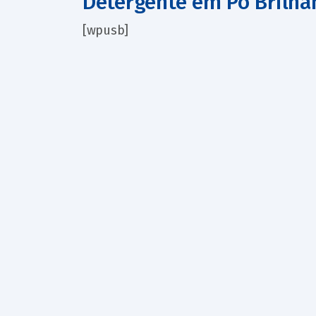
Detergente em Pó Brilha
[wpusb]