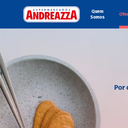
Quem
Ofe
Somos
Por 