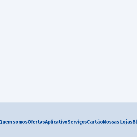
Quem somos
Ofertas
Aplicativo
Serviços
Cartão
Nossas Lojas
B