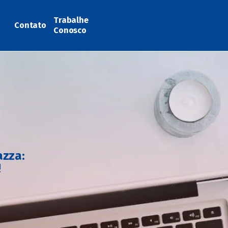
Trabalhe
Contato
Conosco
azza:
!