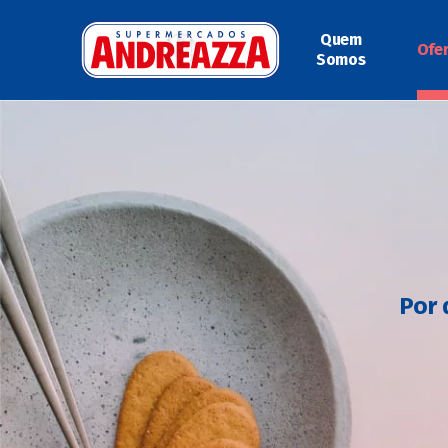
Quem
Ofe
Somos
Por 