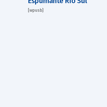
Espumante Rio Sul
[wpusb]