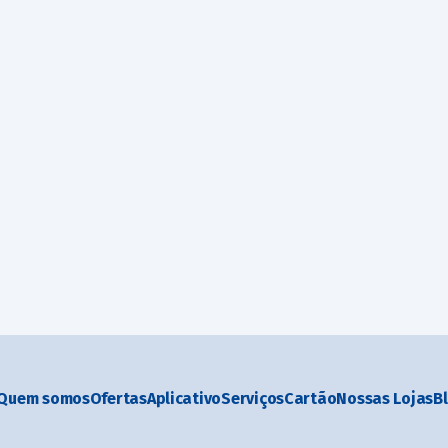
Quem somos
Ofertas
Aplicativo
Serviços
Cartão
Nossas Lojas
B