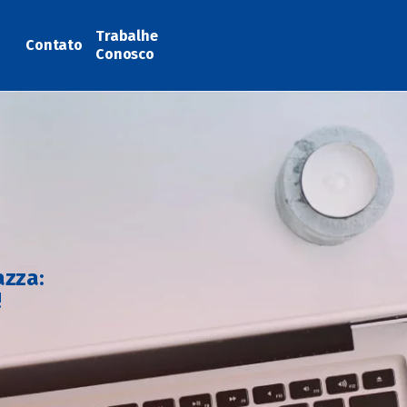
Trabalhe
Contato
Conosco
azza:
!