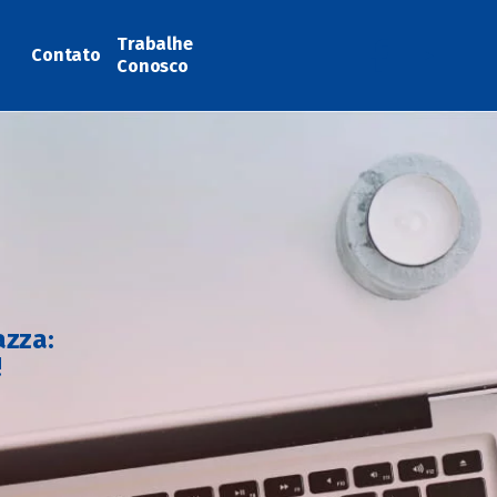
Trabalhe
Contato
Conosco
azza:
!