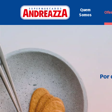
Quem
Ofe
Somos
Por 