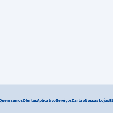
Quem somos
Ofertas
Aplicativo
Serviços
Cartão
Nossas Lojas
B