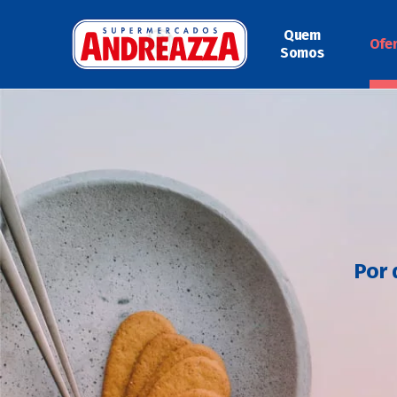
Quem
Ofe
Somos
Por 