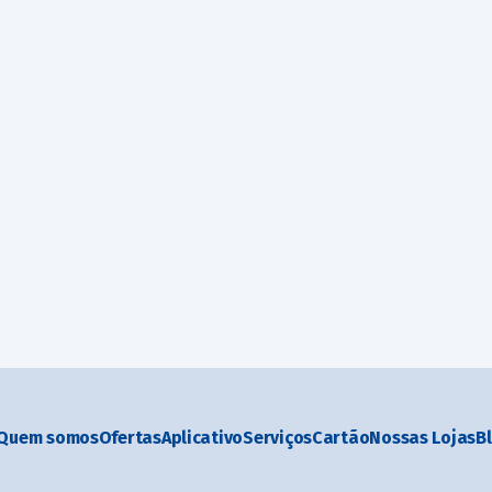
Quem somos
Ofertas
Aplicativo
Serviços
Cartão
Nossas Lojas
B