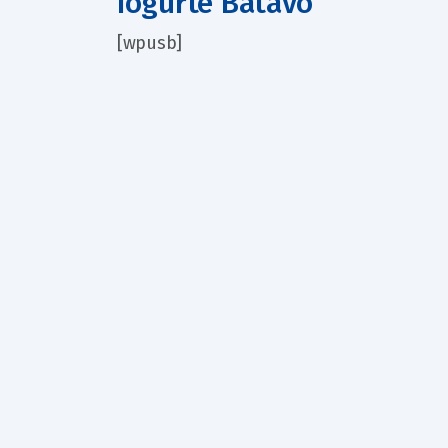
Iogurte Batavo
[wpusb]