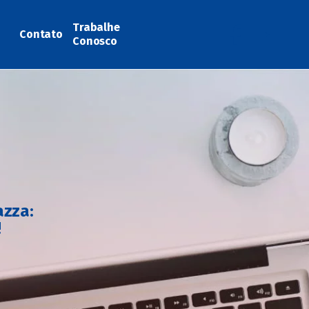
Trabalhe
Contato
Conosco
azza:
!