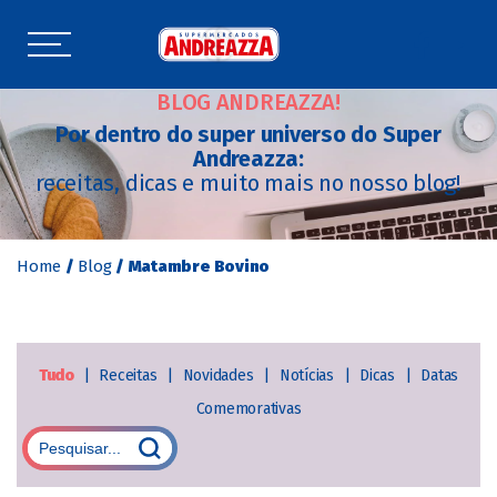
BLOG ANDREAZZA!
Por dentro do super universo do Super
Andreazza:
receitas, dicas e muito mais no nosso blog!
Home
/
Blog
/
Matambre Bovino
Tudo
|
Receitas
|
Novidades
|
Notícias
|
Dicas
|
Datas
Comemorativas