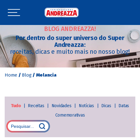
BLOG ANDREAZZA!
Por dentro do super universo do Super
Andreazza:
receitas, dicas e muito mais no nosso blog!
Home
/
Blog
/
Melancia
Tudo
|
Receitas
|
Novidades
|
Notícias
|
Dicas
|
Datas
Comemorativas