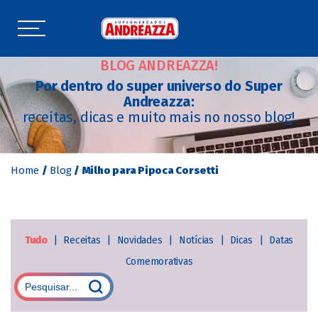
BLOG ANDREAZZA!
Por dentro do super universo do Super
Andreazza:
receitas, dicas e muito mais no nosso blog!
Home
/
Blog
/
Milho para Pipoca Corsetti
Tudo
|
Receitas
|
Novidades
|
Notícias
|
Dicas
|
Datas
Comemorativas