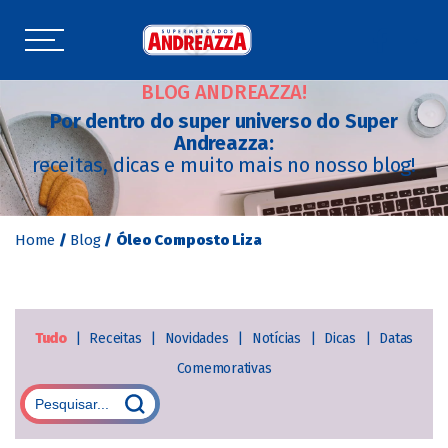
BLOG ANDREAZZA!
Por dentro do super universo do Super
Andreazza:
receitas, dicas e muito mais no nosso blog!
Home
/
Blog
/
Óleo Composto Liza
Tudo
|
Receitas
|
Novidades
|
Notícias
|
Dicas
|
Datas
Comemorativas