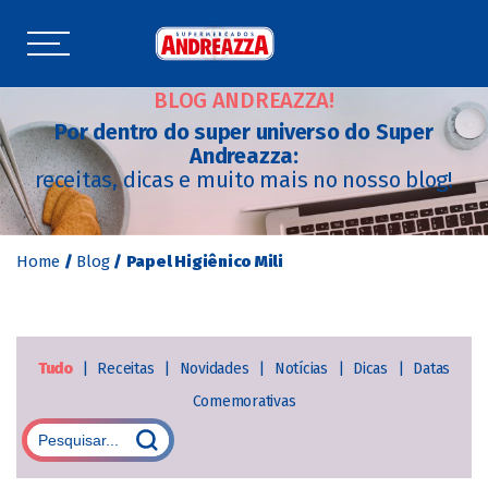
BLOG ANDREAZZA!
Por dentro do super universo do Super
Andreazza:
receitas, dicas e muito mais no nosso blog!
Home
/
Blog
/
Papel Higiênico Mili
Tudo
|
Receitas
|
Novidades
|
Notícias
|
Dicas
|
Datas
Comemorativas