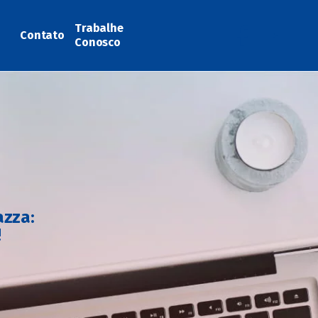
Trabalhe
Contato
Conosco
azza:
!