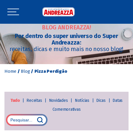
BLOG ANDREAZZA!
Por dentro do super universo do Super
Andreazza:
receitas, dicas e muito mais no nosso blog!
Home
/
Blog
/
Pizza Perdigão
Tudo
|
Receitas
|
Novidades
|
Notícias
|
Dicas
|
Datas
Comemorativas