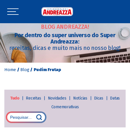
BLOG ANDREAZZA!
Por dentro do super universo do Super
Andreazza:
receitas, dicas e muito mais no nosso blog!
Home
/
Blog
/
Pudim Frutap
Tudo
|
Receitas
|
Novidades
|
Notícias
|
Dicas
|
Datas
Comemorativas