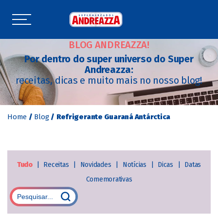
BLOG ANDREAZZA!
Por dentro do super universo do Super
Andreazza:
receitas, dicas e muito mais no nosso blog!
Home
/
Blog
/
Refrigerante Guaraná Antárctica
Tudo
|
Receitas
|
Novidades
|
Notícias
|
Dicas
|
Datas
Comemorativas