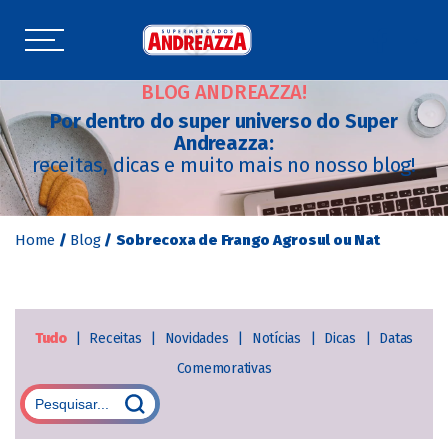
BLOG ANDREAZZA!
Por dentro do super universo do Super
Andreazza:
receitas, dicas e muito mais no nosso blog!
Home
/
Blog
/
Sobrecoxa de Frango Agrosul ou Nat
Tudo
|
Receitas
|
Novidades
|
Notícias
|
Dicas
|
Datas
Comemorativas