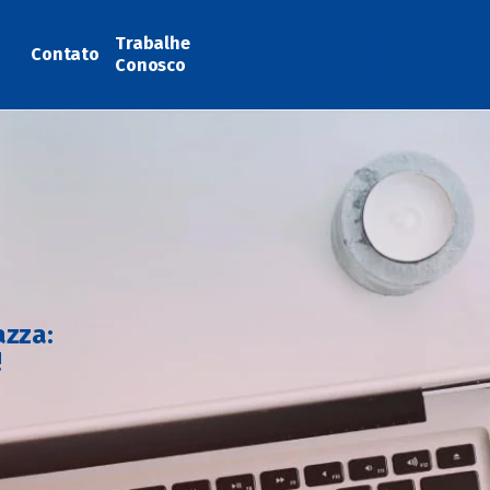
Trabalhe
Contato
Conosco
azza:
!