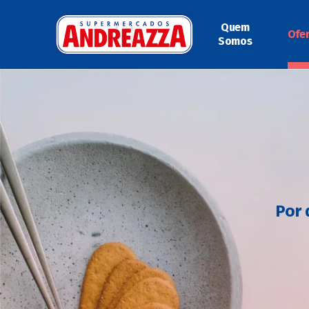
Quem
Ofe
Somos
Por 