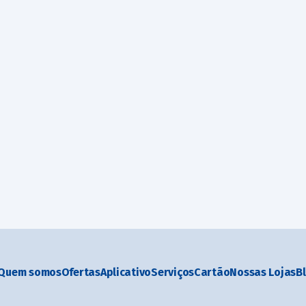
Quem somos
Ofertas
Aplicativo
Serviços
Cartão
Nossas Lojas
B