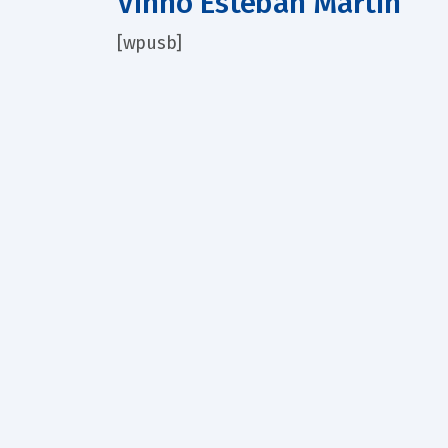
Vinho Esteban Martín
[wpusb]