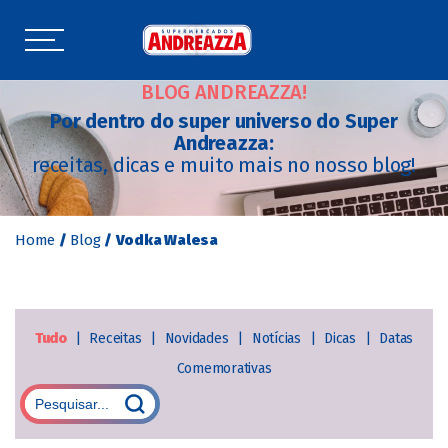
BLOG ANDREAZZA!
Por dentro do super universo do Super
Andreazza:
receitas, dicas e muito mais no nosso blog!
Home
/
Blog
/
Vodka Walesa
Tudo
|
Receitas
|
Novidades
|
Notícias
|
Dicas
|
Datas
Comemorativas