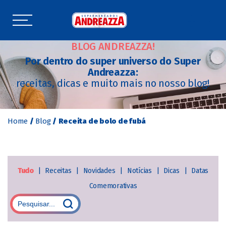
BLOG ANDREAZZA!
Por dentro do super universo do Super
Andreazza:
receitas, dicas e muito mais no nosso blog!
Home
/
Blog
/
Receita de bolo de fubá
Tudo
|
Receitas
|
Novidades
|
Notícias
|
Dicas
|
Datas
Comemorativas