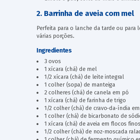
2. Barrinha de aveia com mel
Perfeita para o lanche da tarde ou para 
várias porções.
Ingredientes
3 ovos
1 xícara (chá) de mel
1/2 xícara (chá) de leite integral
1 colher (sopa) de manteiga
2 colheres (chá) de canela em pó
1 xícara (chá) de farinha de trigo
1/2 colher (chá) de cravo-da-índia e
1 colher (chá) de bicarbonato de sódi
1 xícara (chá) de aveia em flocos fino
1/2 colher (chá) de noz-moscada rala
1 colher (chá) de fermento químico 