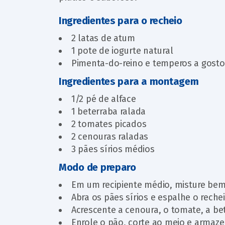
Ingredientes para o recheio
2 latas de atum
1 pote de iogurte natural
Pimenta-do-reino e temperos a gosto
Ingredientes para a montagem
1/2 pé de alface
1 beterraba ralada
2 tomates picados
2 cenouras raladas
3 pães sírios médios
Modo de preparo
Em um recipiente médio, misture bem
Abra os pães sírios e espalhe o rechei
Acrescente a cenoura, o tomate, a bet
Enrole o pão, corte ao meio e armaz