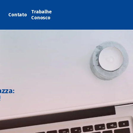
Trabalhe
Contato
Conosco
azza:
!