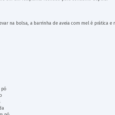
levar na bolsa, a barrinha de aveia com mel é prática e 
m pó
o
s
da
em pó