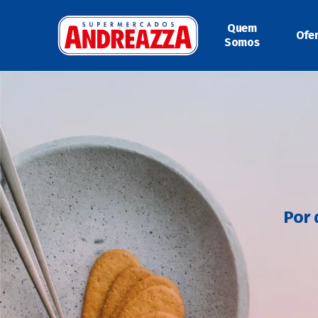
Quem
Ofe
Somos
Por 