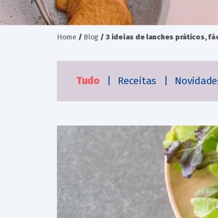
Home
/
Blog
/
3 ideias de lanches práticos, fá
Tudo
|
Receitas
|
Novidad