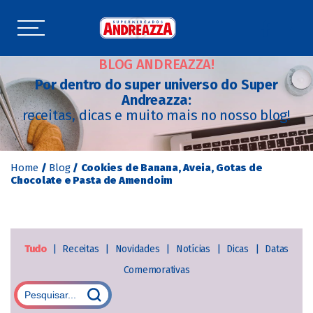
BLOG ANDREAZZA!
Por dentro do super universo do Super
Andreazza:
receitas, dicas e muito mais no nosso blog!
Home
/
Blog
/
Cookies de Banana, Aveia, Gotas de
Chocolate e Pasta de Amendoim
Tudo
|
Receitas
|
Novidades
|
Notícias
|
Dicas
|
Datas
Comemorativas