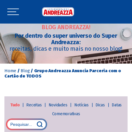
BLOG ANDREAZZA!
Por dentro do super universo do Super
Andreazza:
receitas, dicas e muito mais no nosso blog!
Home
/
Blog
/
Grupo Andreazza Anuncia Parceria com o
Cartão de TODOS
Tudo
|
Receitas
|
Novidades
|
Notícias
|
Dicas
|
Datas
Comemorativas