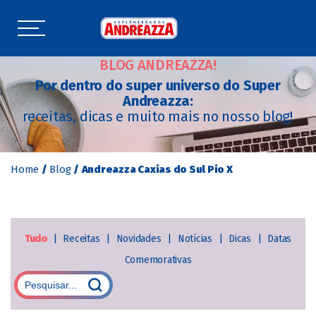
BLOG ANDREAZZA!
Por dentro do super universo do Super
Andreazza:
receitas, dicas e muito mais no nosso blog!
Home
/
Blog
/
Andreazza Caxias do Sul Pio X
Tudo
|
Receitas
|
Novidades
|
Notícias
|
Dicas
|
Datas
Comemorativas