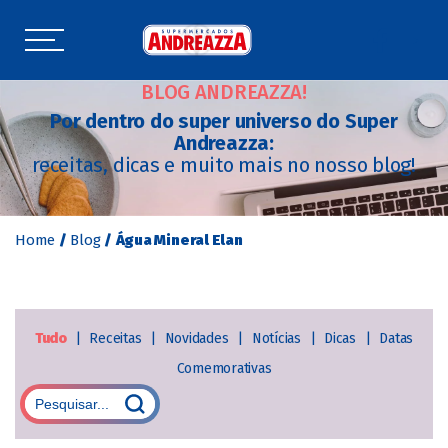
BLOG ANDREAZZA!
Por dentro do super universo do Super
Andreazza:
receitas, dicas e muito mais no nosso blog!
Home
/
Blog
/
Água Mineral Elan
Tudo
|
Receitas
|
Novidades
|
Notícias
|
Dicas
|
Datas
Comemorativas