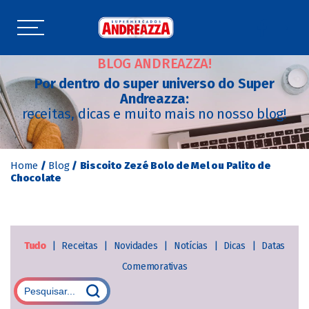
BLOG ANDREAZZA!
Por dentro do super universo do Super
Andreazza:
receitas, dicas e muito mais no nosso blog!
Home
/
Blog
/
Biscoito Zezé Bolo de Mel ou Palito de
Chocolate
Tudo
|
Receitas
|
Novidades
|
Notícias
|
Dicas
|
Datas
Comemorativas