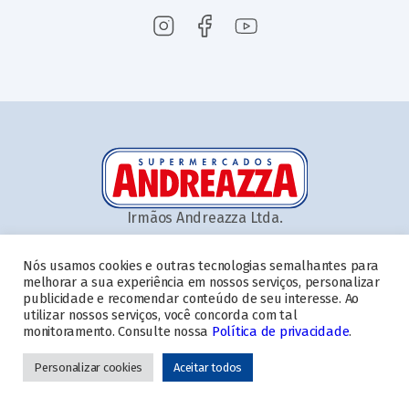
Irmãos Andreazza Ltda.
Nós usamos cookies e outras tecnologias semalhantes para
melhorar a sua experiência em nossos serviços, personalizar
Home
Quem somos
Ofertas
Aplicativo
Serviços
Cartão
publicidade e recomendar conteúdo de seu interesse. Ao
utilizar nossos serviços, você concorda com tal
Nossas Lojas
Blog
Contato
Trabalhe conosco
monitoramento. Consulte nossa
Política de privacidade
.
Troco Solidário
Personalizar cookies
Aceitar todos