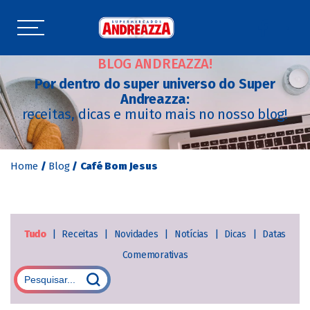
BLOG ANDREAZZA!
Por dentro do super universo do Super
Andreazza:
receitas, dicas e muito mais no nosso blog!
Home
/
Blog
/
Café Bom Jesus
Tudo
|
Receitas
|
Novidades
|
Notícias
|
Dicas
|
Datas
Comemorativas