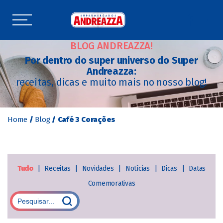
BLOG ANDREAZZA!
Por dentro do super universo do Super
Andreazza:
receitas, dicas e muito mais no nosso blog!
Home
/
Blog
/
Café 3 Corações
Tudo
|
Receitas
|
Novidades
|
Notícias
|
Dicas
|
Datas
Comemorativas