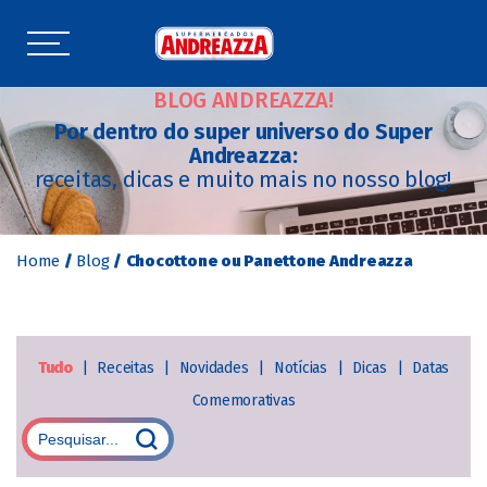
BLOG ANDREAZZA!
Por dentro do super universo do Super
Andreazza:
receitas, dicas e muito mais no nosso blog!
Home
/
Blog
/
Chocottone ou Panettone Andreazza
Tudo
|
Receitas
|
Novidades
|
Notícias
|
Dicas
|
Datas
Comemorativas