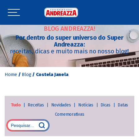
BLOG ANDREAZZA!
Por dentro do super universo do Super
Andreazza:
receitas, dicas e muito mais no nosso blog!
Home
/
Blog
/
Costela Janela
Tudo
|
Receitas
|
Novidades
|
Notícias
|
Dicas
|
Datas
Comemorativas