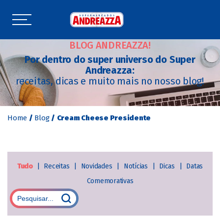
BLOG ANDREAZZA!
Por dentro do super universo do Super
Andreazza:
receitas, dicas e muito mais no nosso blog!
Home
/
Blog
/
Cream Cheese Presidente
Tudo
|
Receitas
|
Novidades
|
Notícias
|
Dicas
|
Datas
Comemorativas