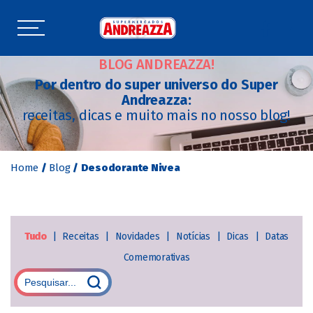
BLOG ANDREAZZA!
Por dentro do super universo do Super
Andreazza:
receitas, dicas e muito mais no nosso blog!
Home
/
Blog
/
Desodorante Nivea
Tudo
|
Receitas
|
Novidades
|
Notícias
|
Dicas
|
Datas
Comemorativas