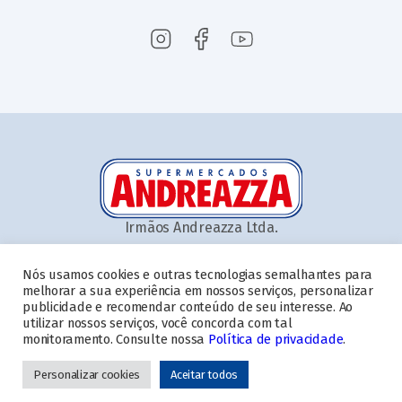
Irmãos Andreazza Ltda.
Nós usamos cookies e outras tecnologias semalhantes para
melhorar a sua experiência em nossos serviços, personalizar
Home
Quem somos
Ofertas
Aplicativo
Serviços
Cartão
publicidade e recomendar conteúdo de seu interesse. Ao
utilizar nossos serviços, você concorda com tal
Nossas Lojas
Blog
Contato
Trabalhe conosco
monitoramento. Consulte nossa
Política de privacidade
.
Troco Solidário
Personalizar cookies
Aceitar todos