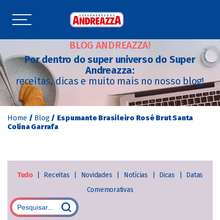
BLOG ANDREAZZA!
Por dentro do super universo do Super
Andreazza:
receitas, dicas e muito mais no nosso blog!
Home
/
Blog
/
Espumante Brasileiro Rosé Brut Santa
Colina Garrafa
Tudo
|
Receitas
|
Novidades
|
Notícias
|
Dicas
|
Datas
Comemorativas