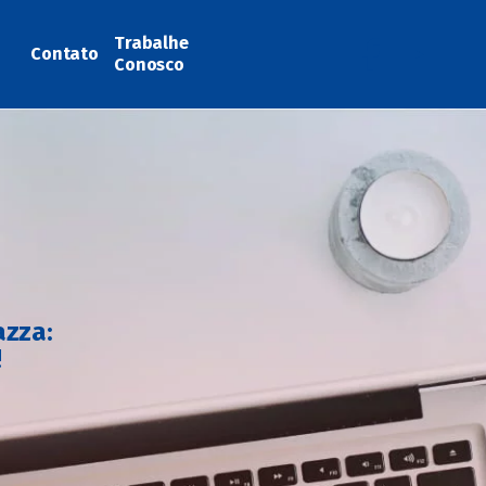
Trabalhe
Contato
Conosco
azza:
!