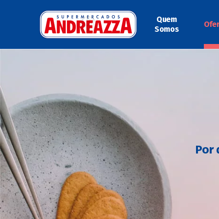
Quem
Ofe
Somos
Por 