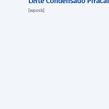
Leite Condensado Piraca
[wpusb]