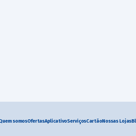
Quem somos
Ofertas
Aplicativo
Serviços
Cartão
Nossas Lojas
B