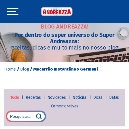
BLOG ANDREAZZA!
Por dentro do super universo do Super
Andreazza:
receitas, dicas e muito mais no nosso blog!
Home
/
Blog
/
Macarrão Instantâneo Germani
Tudo
|
Receitas
|
Novidades
|
Notícias
|
Dicas
|
Datas
Comemorativas