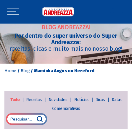
BLOG ANDREAZZA!
Por dentro do super universo do Super
Andreazza:
receitas, dicas e muito mais no nosso blog!
Home
/
Blog
/
Maminha Angus ou Hereford
Tudo
|
Receitas
|
Novidades
|
Notícias
|
Dicas
|
Datas
Comemorativas